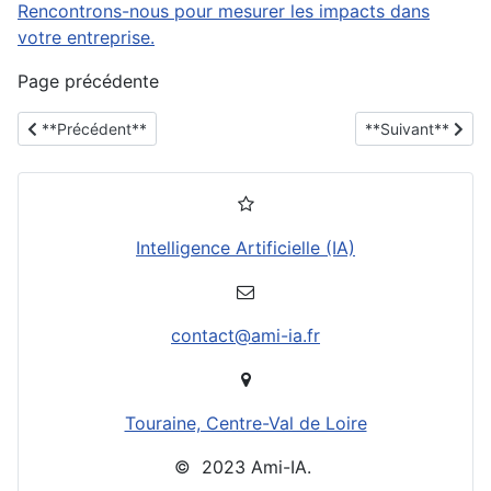
Rencontrons-nous pour mesurer les impacts dans
votre entreprise.
Page précédente
**Article précédent : Nos engagements / Nos valeurs**
**Article suivant 
**Précédent**
**Suivant**
Intelligence Artificielle (IA)
contact@ami-ia.fr
Touraine, Centre-Val de Loire
© 2023 Ami-IA.